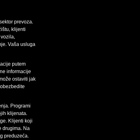
sektor prevoza.
tu, klijenti
vozila,
nje. Vaša usluga
vacije putem
tne informacije
može ostaviti jak
m obezbedite
enja. Programi
ih klijenata.
. Klijenti koji
ge drugima. Na
eg preduzeća.