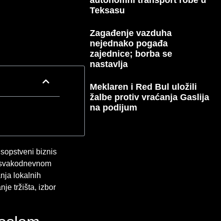
Teksasu
Zagađenje vazduha
nejednako pogađa
zajednice; borba se
nastavlja
Meklaren i Red Bul uložili
žalbe protiv vraćanja Gaslija
na podijum
sopstveni biznis
 o svakodnevnom
nja lokalnih
je tržišta, izbor