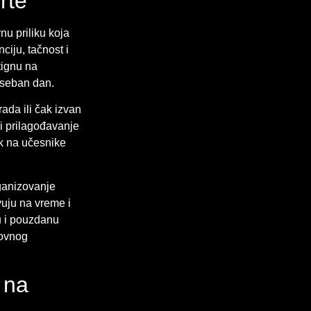
rte
nu priliku koja
ciju, tačnost i
tignu na
oseban dan.
rada ili čak izvan
i prilagođavanje
ak na učesnike
rganizovanje
vuju na vreme i
u i pouzdanu
novnog
 na