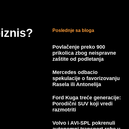
biznis?
Poslednje sa bloga
Povlačenje preko 900
prikolica zbog neispravne
zaštite od podletanja
Mercedes odbacio
spekulacije o favorizovanju
Rasela ili Antonelija
Ford Kuga treće generacije:
Porodični SUV koji vredi
razmotriti
Volvo i AVI-SPL pokrenuli
autonomni transport robe u