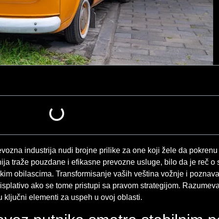
na industrija nudi brojne prilike za one koji žele da pokrenu 
panija traže pouzdane i efikasne prevozne usluge, bilo da je reč
ičkim obilascima. Transformisanje vaših veština vožnje i poznava
i isplativo ako se tome pristupi sa pravom strategijom. Razumevan
u ključni elementi za uspeh u ovoj oblasti.