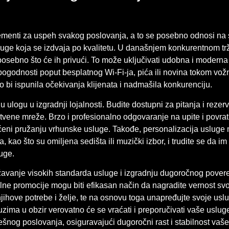
elementi za uspeh svakog poslovanja, a to se posebno odnosi na 
luge koja se izdvaja po kvalitetu. U današnjem konkurentnom tržiš
posebno što će ih privući. To može uključivati udobna i moderna 
pogodnosti poput besplatnog Wi-Fi-ja, pića ili novina tokom vož
o bi ispunila očekivanja klijenata i nadmašila konkurenciju.
u ulogu u izgradnji lojalnosti. Budite dostupni za pitanja i rezer
ruštvene mreže. Brzo i profesionalno odgovaranje na upite i povra
ećeni pružanju vrhunske usluge. Takođe, personalizacija usluge 
, kao što su omiljena sedišta ili muzički izbor, i trudite se da i
luge.
žavanje visokih standarda usluge i izgradnju dugoročnog pover
alne promocije mogu biti efikasan način da nagradite vernost svoj
ihove potrebe i želje, te na osnovu toga unapređujte svoje usluge
 uzima u obzir verovatno će se vraćati i preporučivati vaše uslu
šnog poslovanja, osiguravajući dugoročni rast i stabilnost vaš