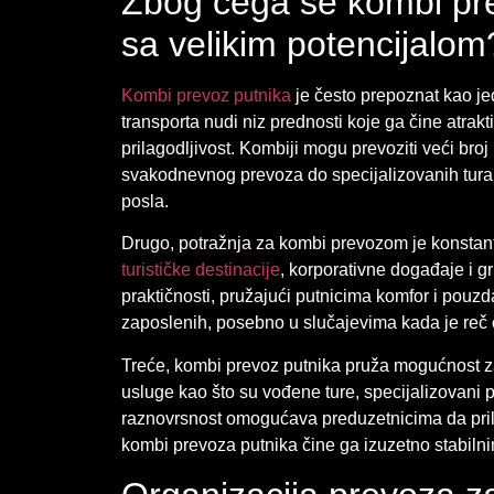
Zbog čega se kombi pre
sa velikim potencijalom
Kombi prevoz putnika
je često prepoznat kao jed
transporta nudi niz prednosti koje ga čine atrak
prilagodljivost. Kombiji mogu prevoziti veći broj
svakodnevnog prevoza do specijalizovanih tura.
posla.
Drugo, potražnja za kombi prevozom je konstant
turističke destinacije
, korporativne događaje i g
praktičnosti, pružajući putnicima komfor i pou
zaposlenih, posebno u slučajevima kada je reč
Treće, kombi prevoz putnika pruža mogućnost za
usluge kao što su vođene ture, specijalizovani
raznovrsnost omogućava preduzetnicima da prila
kombi prevoza putnika čine ga izuzetno stabiln