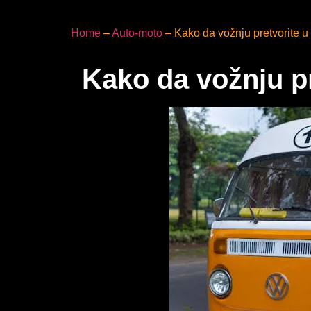
Home
–
Auto-moto
–
Kako da vožnju pretvorite u 
Kako da vožnju pr