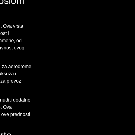
poslom
i. Ova vrsta
ost i
 namene, od
tivnost ovog
a za aerodrome,
uksuza i
 za prevoz
nuditi dodatne
e. Ova
 ove prednosti