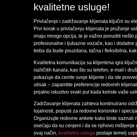
kvalitetne usluge!
Privlačenje i zadržavanje klijenata ključni su 
Prvi korak u privlačenju klijenata je pružanje us
imaju mnogo opcija, te je važno ponuditi nešto 
profesionalne i ljubazne vozače, kao i dodatne 
treba da bude pouzdana, tačna i fleksibilna, kak
Kvalitetna komunikacija sa klijentima igra ključn
različitih kanala, kao što su telefon, e-mail i d
pokazuje da cenite svoje klijente i da ste posv
utisak – zapamtite preferencije redovnih klijenata
prijatno iskustvo svaki put kada koriste vaše us
Zadržavanje klijenata zahteva kontinuirano odr
lojalnosti, popusti za redovne korisnike i specij
Organizujte redovne ankete kako biste saznali nj
osećaju da su cenjeni i da se njihovo mišljenje
ovaj način,
kvalitetna usluga
postaje temelj uspe