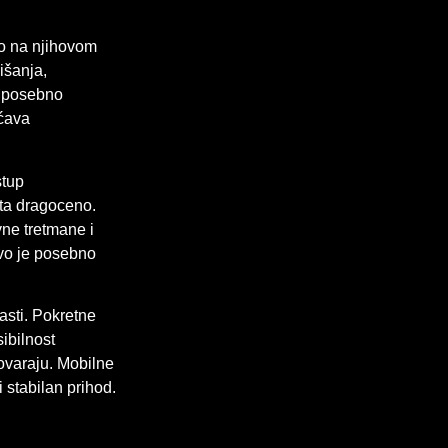
no na njihovom
išanja,
je posebno
ućava
stup
ata dragoceno.
vne tretmane i
Ovo je posebno
asti. Pokretne
ibilnost
ovaraju. Mobilne
 stabilan prihod.