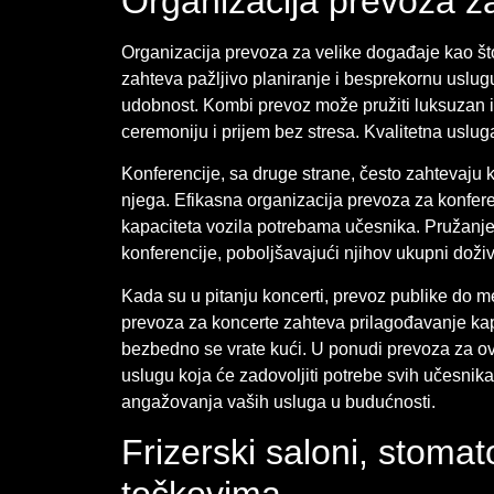
Organizacija prevoza za
Organizacija prevoza za velike događaje kao što
zahteva pažljivo planiranje i besprekornu uslugu
udobnost. Kombi prevoz može pružiti luksuzan 
ceremoniju i prijem bez stresa. Kvalitetna usl
Konferencije, sa druge strane, često zahtevaju ko
njega. Efikasna organizacija prevoza za konfere
kapaciteta vozila potrebama učesnika. Pružanje
konferencije, poboljšavajući njihov ukupni doži
Kada su u pitanju koncerti, prevoz publike do 
prevoza za koncerte zahteva prilagođavanje kap
bezbedno se vrate kući. U ponudi prevoza za ov
uslugu koja će zadovoljiti potrebe svih učesnik
angažovanja vaših usluga u budućnosti.
Frizerski saloni, stomat