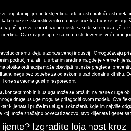
e popularniji, jer nudi klijentima udobnost i praktičnost direkt
r kako možete iskoristiti vozilo da biste pružili vrhunske usluge š
 da napuštaju svoj dom ili radno mesto kako bi se negovali, što 
poredima. Ovakav pristup ne samo da štedi vreme, već i omog
.
revolucionarnu ideju u zdravstvenoj industriji. Omogućavaju pri
ivenim područjima, ali i u urbanim sredinama gde je vreme klijen
atološka ordinacija može obavljati rutinske preglede, preventi
litetnu negu bez potrebe za odlaskom u tradicionalnu kliniku. 
m ili one sa veoma gustim rasporedom.
ja, koncept mobilnih usluga može se proširiti na razne druge obl
 mnoge druge usluge mogu se prilagoditi ovom modelu. Ova fleks
ar klijenata i pruže im usluge u okruženju koje im najviše odg
 koji može značajno povećati zadovoljstvo klijenata i generisati
lijente? Izgradite lojalnost kroz