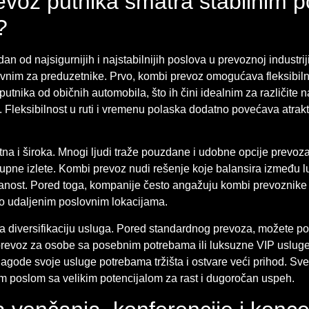
voz putnika smatra stabilnim 
?
an od najsigurnijih i najstabilnijih poslova u prevoznoj industrij
tivnim za preduzetnike. Prvo, kombi prevoz omogućava fleksibiln
 putnika od običnih automobila, što ih čini idealnim za različite
 Fleksibilnost u ruti i vremenu polaska dodatno povećava atrak
na i široka. Mnogi ljudi traže pouzdane i udobne opcije prevoz
rupne izlete. Kombi prevoz nudi rešenje koje balansira između l
zdanost. Pored toga, kompanije često angažuju kombi prevoznike
 o udaljenim poslovnim lokacijama.
 diversifikaciju usluga. Pored standardnog prevoza, možete po
 prevoz za osobe sa posebnim potrebama ili luksuzne VIP uslug
gode svoje usluge potrebama tržišta i ostvare veći prihod. Sve
im poslom sa velikim potencijalom za rast i dugoročan uspeh.