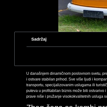
Sadržaj
U današnjem dinamičnom poslovnom svetu, prevoz
i ostvare stabilan prihod. Sve više ljudi i kom
transportu, specijalizovanim uslugama ili turist
puteva u profitabilan biznis može biti ostvarivo 
prave niše i pružanje visokokvalitetnih usluga s