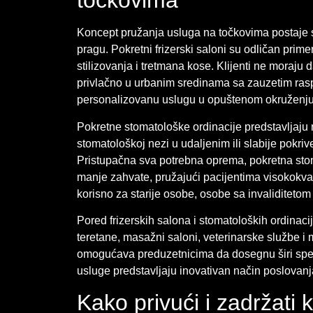
točkovima
Koncept pružanja usluga na točkovima postaje sv
pragu. Pokretni frizerski saloni su odličan prime
stilizovanja i tretmana kose. Klijenti ne moraju
privlačno u urbanim sredinama sa zauzetim ras
personalizovanu uslugu u opuštenom okruženju
Pokretne stomatološke ordinacije predstavljaju 
stomatološkoj nezi u udaljenim ili slabije pokr
Pristupačna sva potrebna oprema, pokretna stom
manje zahvate, pružajući pacijentima visokokva
korisno za starije osobe, osobe sa invaliditeto
Pored frizerskih salona i stomatoloških ordinaci
teretane, masažni saloni, veterinarske službe i
omogućava preduzetnicima da dosegnu širi spekt
usluge predstavljaju inovativan način poslovanja
Kako privući i zadržati k