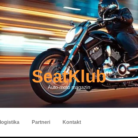
SeatKlub
Auto-moto magazin
logistika
Partneri
Kontakt