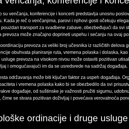
 venčanja, konferencije i konce
 su venčanja, konferencije i koncerti predstavlja unosnu poslov
. Kada je reč o venčanjima, parovi i njihovi gosti očekuju elegan
i pouzdan transport za svadbene zabave, obezbeđujući da svi s
uga prevoza može značajno doprineti uspehu i sećanju na ovaj p
ordinaciju prevoza za veliki broj učesnika iz različitih delova g
ncije obuhvata planiranje ruta, vremena polaska i dolaska, kao 
 usluge prevoza na visokom nivou može ostaviti pozitivan utis
vljaj i omogućavajući im da se usredsrede na sadržaj događaja.
mesta održavanja može biti ključan faktor za uspeh događaja. O
aciteta i vremena polaska kako bi se obezbedilo da svi prisust
akve događaje, od suštinske je važnosti pružiti sigurnu, udobn
a, čime se stvara pozitivan doživljaj i povećava verovatnoća po
ološke ordinacije i druge usluge