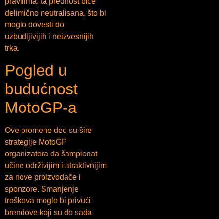
pravilima, ta prednost biće
delimično neutralisana, što bi
moglo dovesti do
uzbudljivijih i neizvesnijih
trka.
Pogled u
budućnost
MotoGP-a
Ove promene deo su šire
strategije MotoGP
organizatora da šampionat
učine održivijim i atraktivnijim
za nove proizvođače i
sponzore. Smanjenje
troškova moglo bi privući
brendove koji su do sada