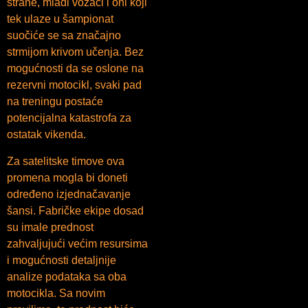
strane, mlađi vozači i oni koji
tek ulaze u šampionat
suočiće se sa značajno
strmijom krivom učenja. Bez
mogućnosti da se oslone na
rezervni motocikl, svaki pad
na treningu postaće
potencijalna katastrofa za
ostatak vikenda.
Za satelitske timove ova
promena mogla bi doneti
određeno izjednačavanje
šansi. Fabričke ekipe dosad
su imale prednost
zahvaljujući većim resursima
i mogućnosti detaljnije
analize podataka sa oba
motocikla. Sa novim