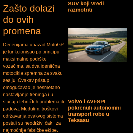
SUV koji vredi
Zašto dolazi
razmotriti
do ovih
promena
Decenijama unazad MotoGP
je funkcionisao po principu
maksimalne podrške
vozačima, sa dva identična
motocikla spremna za svaku
sesiju. Ovakav pristup
omogućavao je nesmetano
nastavljanje treninga i u
Volvo i AVI-SPL
slučaju tehničkih problema ili
pokrenuli autonomni
padova. Međutim, troškovi
transport robe u
održavanja ovakvog sistema
Teksasu
postali su neodrživi čak i za
najmoćnije fabričke ekipe.