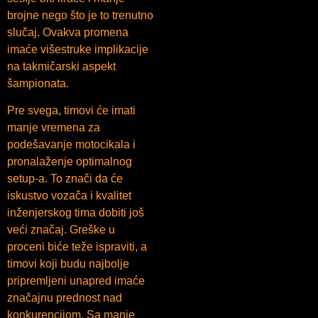
brojne nego što je to trenutno
slučaj. Ovakva promena
imaće višestruke implikacije
na takmičarski aspekt
šampionata.
Pre svega, timovi će imati
manje vremena za
podešavanje motocikala i
pronalaženje optimalnog
setup-a. To znači da će
iskustvo vozača i kvalitet
inženjerskog tima dobiti još
veći značaj. Greške u
proceni biće teže ispraviti, a
timovi koji budu najbolje
pripremljeni unapred imaće
značajnu prednost nad
konkurencijom. Sa manje