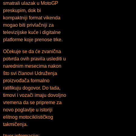
smatrali ulazak u MotoGP
preskupim, dok bi
kompaktniji format vikenda
mogao biti privlačniji za
televizijske kuće i digitalne
platforme koje prenose trke.
Očekuje se da će zvanična
potvrda ovih pravila uslediti u
narednim mesecima nakon
što svi članovi Udruženja
proizvođača formalno
ratifikuju dogovor. Do tada,
timovi i vozači imaju dovoljno
vremena da se pripreme za
novo poglavlje u istoriji
elitnog motociklističkog
takmičenja.
Izvor informacije: