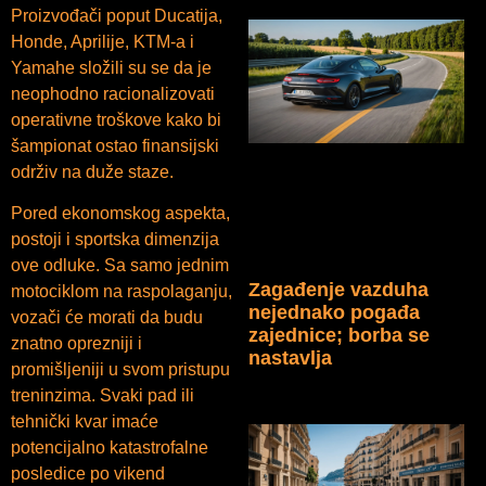
Proizvođači poput Ducatija,
Honde, Aprilije, KTM-a i
Yamahe složili su se da je
neophodno racionalizovati
operativne troškove kako bi
šampionat ostao finansijski
održiv na duže staze.
Pored ekonomskog aspekta,
postoji i sportska dimenzija
ove odluke. Sa samo jednim
Zagađenje vazduha
motociklom na raspolaganju,
nejednako pogađa
vozači će morati da budu
zajednice; borba se
znatno oprezniji i
nastavlja
promišljeniji u svom pristupu
treninzima. Svaki pad ili
tehnički kvar imaće
potencijalno katastrofalne
posledice po vikend