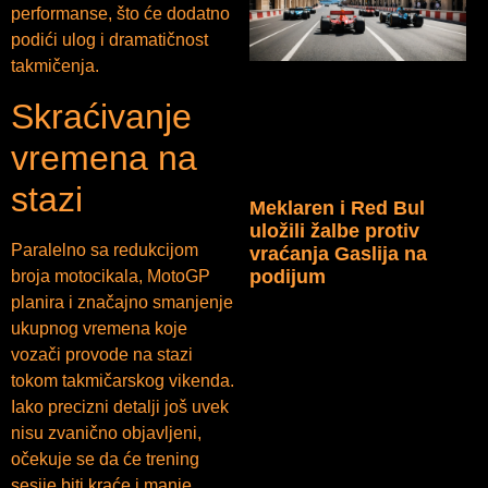
performanse, što će dodatno
podići ulog i dramatičnost
takmičenja.
Skraćivanje
vremena na
stazi
Meklaren i Red Bul
uložili žalbe protiv
Paralelno sa redukcijom
vraćanja Gaslija na
podijum
broja motocikala, MotoGP
planira i značajno smanjenje
ukupnog vremena koje
vozači provode na stazi
tokom takmičarskog vikenda.
Iako precizni detalji još uvek
nisu zvanično objavljeni,
očekuje se da će trening
sesije biti kraće i manje