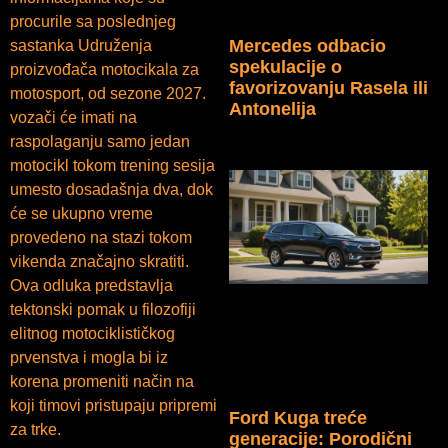
procurile sa poslednjeg
Mercedes odbacio
sastanka Udruženja
spekulacije o
proizvođača motocikala za
favorizovanju Rasela ili
motosport, od sezone 2027.
Antonelija
vozači će imati na
raspolaganju samo jedan
motocikl tokom trening sesija
umesto dosadašnja dva, dok
će se ukupno vreme
provedeno na stazi tokom
vikenda značajno skratiti.
Ova odluka predstavlja
tektonski pomak u filozofiji
elitnog motociklističkog
prvenstva i mogla bi iz
korena promeniti način na
koji timovi pristupaju pripremi
Ford Kuga treće
za trke.
generacije: Porodični