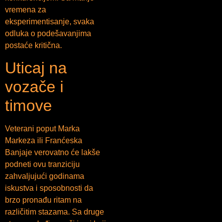
vremena za
eksperimentisanje, svaka
odluka o podešavanjima
postaće kritična.
Uticaj na
vozače i
timove
Veterani poput Marka
Markeza ili Franćeska
Banjaje verovatno će lakše
podneti ovu tranziciju
zahvaljujući godinama
iskustva i sposobnosti da
brzo pronađu ritam na
različitim stazama. Sa druge