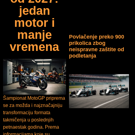
jedan
motor i
manje
Povlačenje preko 900
prikolica zbog
vremena
neispravne zaštite od
podletanja
Šampionat MotoGP priprema
se za možda i najznačajniju
transformaciju formata
takmičenja u poslednjih
petnaestak godina. Prema
informacijama koje su