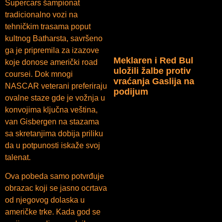
Supercars šampionat
tradicionalno vozi na
tehničkim trasama poput
kultnog Batharsta, savršeno
ga je pripremila za izazove
Meklaren i Red Bul
koje donose američki road
uložili žalbe protiv
coursei. Dok mnogi
vraćanja Gaslija na
NASCAR veterani preferiraju
podijum
ovalne staze gde je vožnja u
konvojima ključna veština,
van Gisbergen na stazama
sa skretanjima dobija priliku
da u potpunosti iskaže svoj
talenat.
Ova pobeda samo potvrđuje
obrazac koji se jasno ocrtava
od njegovog dolaska u
američke trke. Kada god se