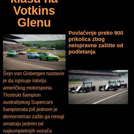
Votkins
Glenu
Povlačenje preko 900
prikolica zbog
neispravne zaštite od
podletanja
Šejn van Gisbergen nastavio
je da ispisuje istoriju
američkog motorsporta.
Trostruki šampion
australijskog Supercars
šampionata još jednom je
demonstrirao zašto ga mnogi
smatraju jednim od
najkompletnijih vozača