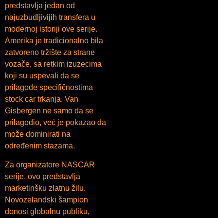
predstavlja jedan od
najuzbudljivijih transfera u
modernoj istoriji ove serije.
Amerika je tradicionalno bila
zatvoreno tržište za strane
vozače, sa retkim izuzecima
koji su uspevali da se
prilagode specifičnostima
stock car trkanja. Van
Gisbergen ne samo da se
prilagodio, već je pokazao da
može dominirati na
određenim stazama.
Za organizatore NASCAR
serije, ovo predstavlja
marketinšku zlatnu žilu.
Novozelandski šampion
donosi globalnu publiku,