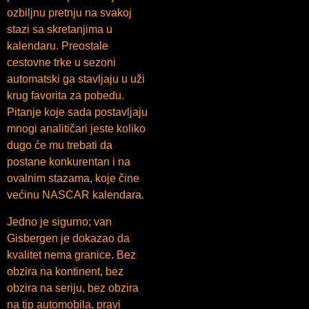
ozbiljnu pretnju na svakoj
stazi sa skretanjima u
kalendaru. Preostale
cestovne trke u sezoni
automatski ga stavljaju u uži
krug favorita za pobedu.
Pitanje koje sada postavljaju
mnogi analitičari jeste koliko
dugo će mu trebati da
postane konkurentan i na
ovalnim stazama, koje čine
većinu NASCAR kalendara.
Jedno je sigurno; van
Gisbergen je dokazao da
kvalitet nema granice. Bez
obzira na kontinent, bez
obzira na seriju, bez obzira
na tip automobila, pravi