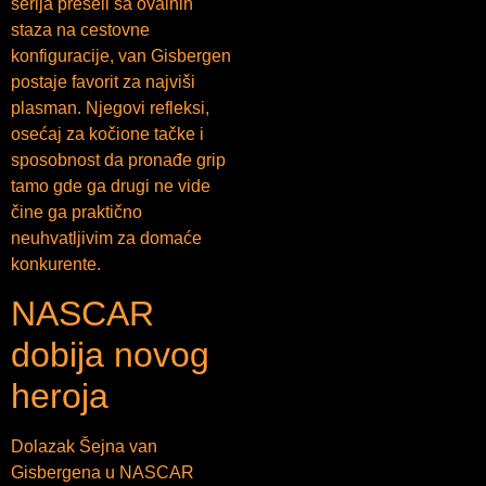
serija preseli sa ovalnih
staza na cestovne
konfiguracije, van Gisbergen
postaje favorit za najviši
plasman. Njegovi refleksi,
osećaj za kočione tačke i
sposobnost da pronađe grip
tamo gde ga drugi ne vide
čine ga praktično
neuhvatljivim za domaće
konkurente.
NASCAR
dobija novog
heroja
Dolazak Šejna van
Gisbergena u NASCAR