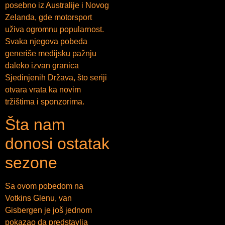
posebno iz Australije i Novog
Zelanda, gde motorsport
uživa ogromnu popularnost.
Svaka njegova pobeda
generiše medijsku pažnju
daleko izvan granica
Sjedinjenih Država, što seriji
otvara vrata ka novim
tržištima i sponzorima.
Šta nam
donosi ostatak
sezone
Sa ovom pobedom na
Votkins Glenu, van
Gisbergen je još jednom
pokazao da predstavlja