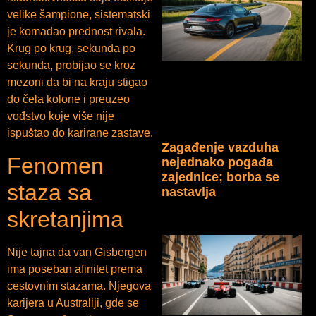
velike šampione, sistematski
je komadao prednost rivala.
Krug po krug, sekunda po
sekunda, probijao se kroz
mezoni da bi na kraju stigao
do čela kolone i preuzeo
vođstvo koje više nije
ispuštao do karirane zastave.
Zagađenje vazduha
Fenomen
nejednako pogađa
zajednice; borba se
staza sa
nastavlja
skretanjima
Nije tajna da van Gisbergen
ima poseban afinitet prema
cestovnim stazama. Njegova
karijera u Australiji, gde se