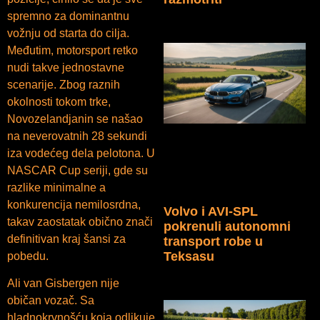
spremno za dominantnu
vožnju od starta do cilja.
Međutim, motorsport retko
nudi takve jednostavne
scenarije. Zbog raznih
okolnosti tokom trke,
Novozelandjanin se našao
na neverovatnih 28 sekundi
iza vodećeg dela pelotona. U
NASCAR Cup seriji, gde su
razlike minimalne a
konkurencija nemilosrdna,
Volvo i AVI-SPL
takav zaostatak obično znači
pokrenuli autonomni
definitivan kraj šansi za
transport robe u
Teksasu
pobedu.
Ali van Gisbergen nije
običan vozač. Sa
hladnokrvnošću koja odlikuje