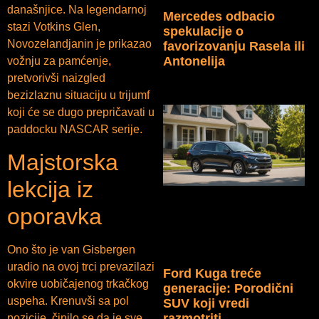
današnjice. Na legendarnoj
Mercedes odbacio
stazi Votkins Glen,
spekulacije o
Novozelandjanin je prikazao
favorizovanju Rasela ili
Antonelija
vožnju za pamćenje,
pretvorivši naizgled
bezizlaznu situaciju u trijumf
koji će se dugo prepričavati u
paddocku NASCAR serije.
Majstorska
lekcija iz
oporavka
Ono što je van Gisbergen
uradio na ovoj trci prevazilazi
Ford Kuga treće
okvire uobičajenog trkačkog
generacije: Porodični
uspeha. Krenuvši sa pol
SUV koji vredi
razmotriti
pozicije, činilo se da je sve