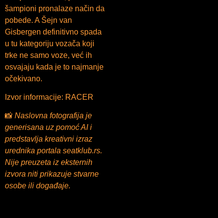
šampioni pronalaze način da
pobede. A Šejn van
Gisbergen definitivno spada
u tu kategoriju vozača koji
trke ne samo voze, već ih
osvajaju kada je to najmanje
očekivano.
Izvor informacije: RACER
📸
Naslovna fotografija je
generisana uz pomoć AI i
predstavlja kreativni izraz
urednika portala seatklub.rs.
Nije preuzeta iz eksternih
izvora niti prikazuje stvarne
osobe ili događaje.